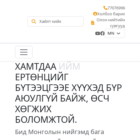
77076996
Холбоо барих
Олон нийтийн
сувгууд
ХАМТДАА
ИЙМ
ЕРТӨНЦИЙГ
БҮТЭЭЦГЭЭЕ ХҮҮХЭД БҮР
АЮУЛГҮЙ БАЙЖ, ӨСЧ
ХӨГЖИХ
БОЛОМЖТОЙ.
Бид Монголын нийгэмд бага