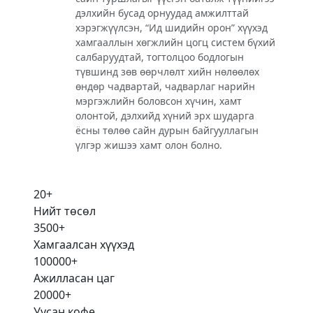
дэлхийн бусад орнуудад амжилттай
хэрэгжүүлсэн, “Ид шидийн орон” хүүхэд
хамгааллын хөгжлийн цогц систем бүхий
салбаруудтай, тогтолцоо бодлогын
түвшинд зөв өөрчлөлт хийн нөлөөлөх
өндөр чадвартай, чадварлаг нарийн
мэргэжлийн боловсон хүчин, хамт
олонтой, дэлхийд хүний эрх шударга
ёсны төлөө сайн дурын байгууллагын
үлгэр жишээ хамт олон болно.
20
+
Нийт төсөл
3500
+
Хамгаалсан хүүхэд
100000
+
Ажилласан цаг
20000
+
Уусан кофе