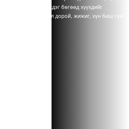
байдлаас үүсдэг бөгөөд хүүхдийг
өөрөөсөө сул дорой, жижиг, хүн биш гэж
дорд үздэг.