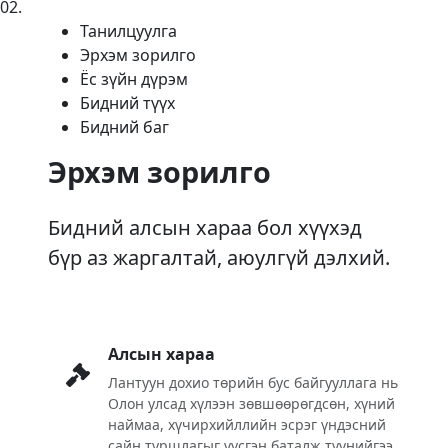
02
.
Танилцуулга
Эрхэм зорилго
Ёс зүйн дүрэм
Бидний түүх
Бидний баг
Эрхэм зорилго
Бидний алсын хараа бол хүүхэд
бүр аз жаргалтай, аюулгүй дэлхий.
Алсын хараа
Лантуун дохио төрийн бус байгууллага нь
Олон улсад хүлээн зөвшөөрөгдсөн, хүний
наймаа, хүчирхийллийн эсрэг үндэсний
сайн туршлагыг үүсгэн баталж түүнийгээ