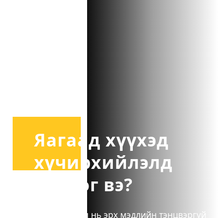
Яагаад хүүхэд
хүчирхийлэлд
өртдөг вэ?
Хүчирхийлэл нь эрх мэдлийн тэнцвэргүй