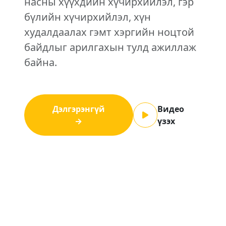
насны хүүхдийн хүчирхийлэл, гэр
бүлийн хүчирхийлэл, хүн
худалдаалах гэмт хэргийн ноцтой
байдлыг арилгахын тулд ажиллаж
байна.
Дэлгэрэнгүй
Видео
→
үзэх