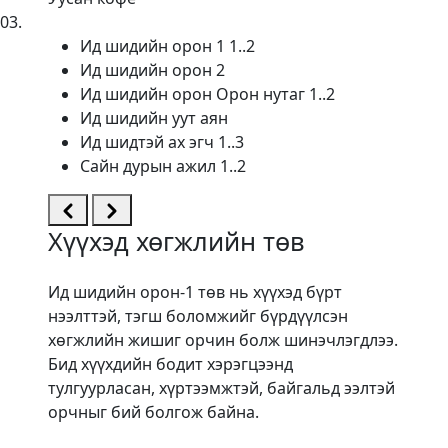
03
.
Ид шидийн орон 1 1..2
Ид шидийн орон 2
Ид шидийн орон Орон нутаг 1..2
Ид шидийн уут аян
Ид шидтэй ах эгч 1..3
Сайн дурын ажил 1..2
Хүүхэд хөгжлийн төв
Ид шидийн орон-1 төв нь хүүхэд бүрт
нээлттэй, тэгш боломжийг бүрдүүлсэн
хөгжлийн жишиг орчин болж шинэчлэгдлээ.
Бид хүүхдийн бодит хэрэгцээнд
тулгуурласан, хүртээмжтэй, байгальд ээлтэй
орчныг бий болгож байна.