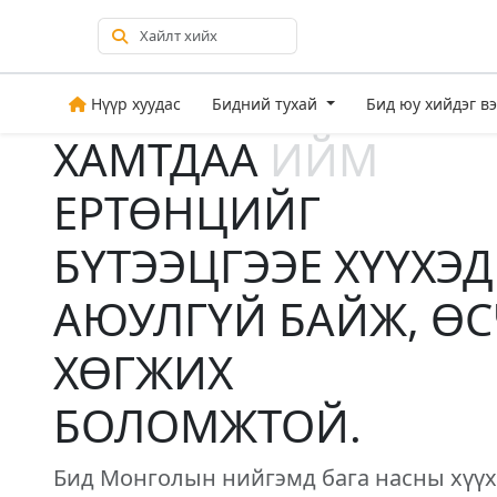
Нүүр хуудас
Бидний тухай
Бид юу хийдэг в
ХАМТДАА
ИЙМ
ЕРТӨНЦИЙГ
БҮТЭЭЦГЭЭЕ ХҮҮХЭД
АЮУЛГҮЙ БАЙЖ, ӨС
ХӨГЖИХ
БОЛОМЖТОЙ.
Бид Монголын нийгэмд бага насны хүү