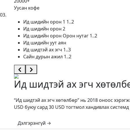
20000
+
Уусан кофе
03
.
Ид шидийн орон 1 1..2
Ид шидийн орон 2
Ид шидийн орон Орон нутаг 1..2
Ид шидийн уут аян
Ид шидтэй ах эгч 1..3
Сайн дурын ажил 1..2
Ид шидтэй ах эгч хөтөлбө
“Ид шидтэй ах эгч хөтөлбөр” нь 2018 оноос хэрэг
USD буюу сард 30 USD тогтмол хандивлах системд 
Дэлгэрэнгүй →