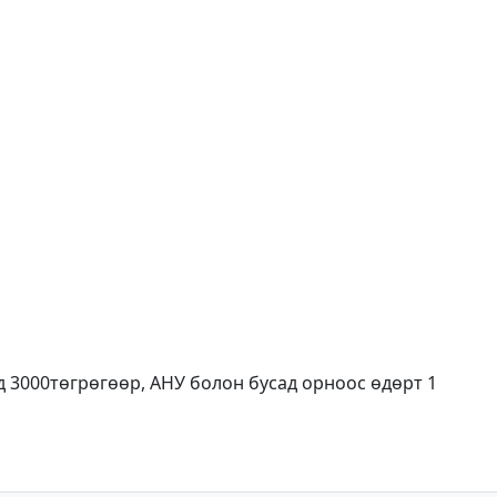
1 / 3
д 3000төгрөгөөр, АНУ болон бусад орноос өдөрт 1