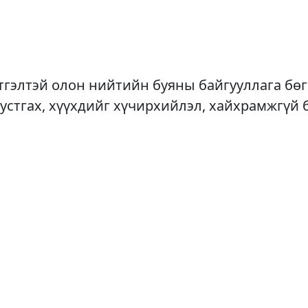
үртгэлтэй олон нийтийн буяны байгууллага б
 устгах, хүүхдийг хүчирхийлэл, хайхрамжгүй