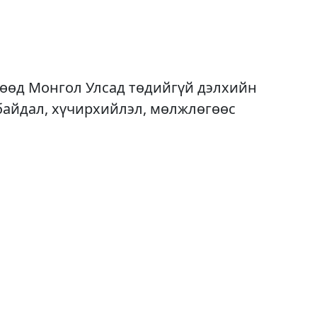
өгөөд Монгол Улсад төдийгүй дэлхийн
 байдал, хүчирхийлэл, мөлжлөгөөс