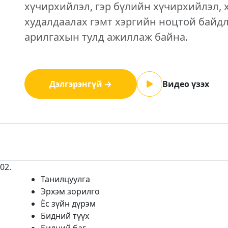
хүчирхийлэл, гэр бүлийн хүчирхийлэл, 
худалдаалах гэмт хэргийн ноцтой байд
арилгахын тулд ажиллаж байна.
Дэлгэрэнгүй →
Видео үзэх
02
.
Танилцуулга
Эрхэм зорилго
Ёс зүйн дүрэм
Бидний түүх