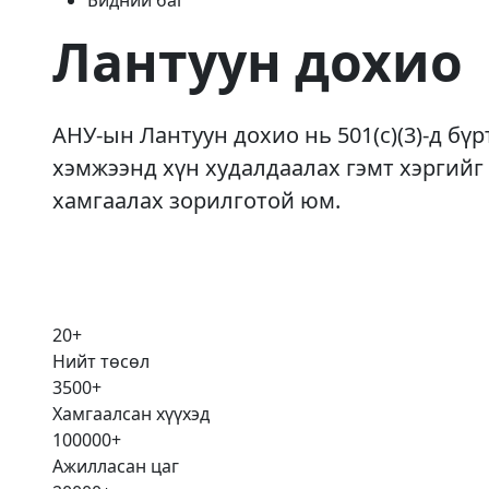
Бидний баг
Лантуун дохио
АНУ-ын Лантуун дохио нь 501(c)(3)-д б
хэмжээнд хүн худалдаалах гэмт хэргийг
хамгаалах зорилготой юм.
20
+
Нийт төсөл
3500
+
Хамгаалсан хүүхэд
100000
+
Ажилласан цаг