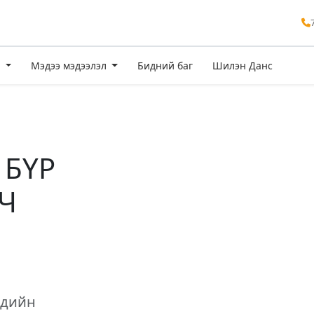
э
Мэдээ мэдээлэл
Бидний баг
Шилэн Данс
 БҮР
Ч
хдийн