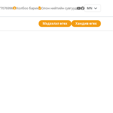
77076996
Холбоо барих
Олон нийтийн сувгууд
Мэдээлэл өгөх
Хандив өгөх