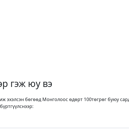
р гэж юу вэ
жиж эхэлсэн бөгөөд Монголоос өдөрт 100төгрөг буюу сар
бүртгүүлснээр: