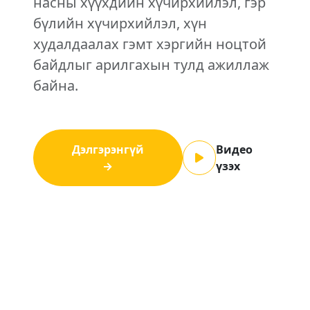
насны хүүхдийн хүчирхийлэл, гэр
бүлийн хүчирхийлэл, хүн
худалдаалах гэмт хэргийн ноцтой
байдлыг арилгахын тулд ажиллаж
байна.
Дэлгэрэнгүй
Видео
→
үзэх