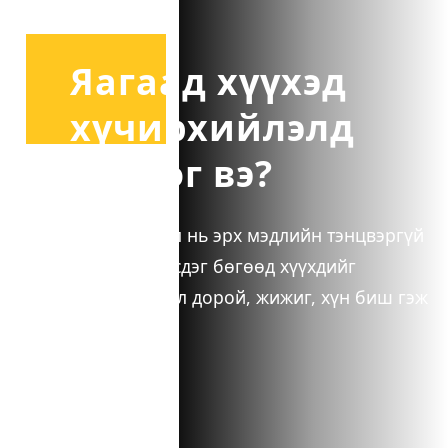
Яагаад хүүхэд
хүчирхийлэлд
өртдөг вэ?
Хүчирхийлэл нь эрх мэдлийн тэнцвэргүй
байдлаас үүсдэг бөгөөд хүүхдийг
өөрөөсөө сул дорой, жижиг, хүн биш гэж
дорд үздэг.