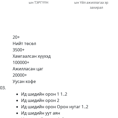
ын ТЭРГҮҮН
ын Үйл ажиллагаа эрхэлсэ
захирал
20
+
Нийт төсөл
3500
+
Хамгаалсан хүүхэд
100000
+
Ажилласан цаг
20000
+
Уусан кофе
03
.
Ид шидийн орон 1 1..2
Ид шидийн орон 2
Ид шидийн орон Орон нутаг 1..2
Ид шидийн уут аян