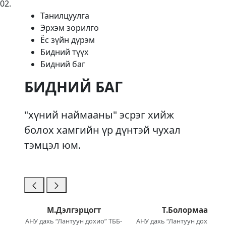
02
.
Танилцуулга
Эрхэм зорилго
Ёс зүйн дүрэм
Бидний түүх
Бидний баг
БИДНИЙ БАГ
"хүний наймааны" эсрэг хийж
болох хамгийн үр дүнтэй чухал
тэмцэл юм.
М.Дэлгэрцогт
Т.Болормаа
АНУ дахь “Лантуун дохио” ТББ-
АНУ дахь “Лантуун дохио” Т