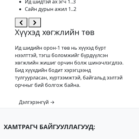
Ид шидтэй ах эгч 1..3
Сайн дурын ажил 1..2
Хүүхэд хөгжлийн төв
Ид шидийн орон-1 төв нь хүүхэд бүрт
нээлттэй, тэгш боломжийг бүрдүүлсэн
хөгжлийн жишиг орчин болж шинэчлэгдлээ.
Бид хүүхдийн бодит хэрэгцээнд
тулгуурласан, хүртээмжтэй, байгальд ээлтэй
орчныг бий болгож байна.
Дэлгэрэнгүй →
ХАМТРАГЧ БАЙГУУЛЛАГУУД: