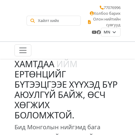
77076996
Холбоо барих
Олон нийтийн
сувгууд
ХАМТДАА
ИЙМ
ЕРТӨНЦИЙГ
БҮТЭЭЦГЭЭЕ ХҮҮХЭД БҮР
АЮУЛГҮЙ БАЙЖ, ӨСЧ
ХӨГЖИХ
БОЛОМЖТОЙ.
Бид Монголын нийгэмд бага