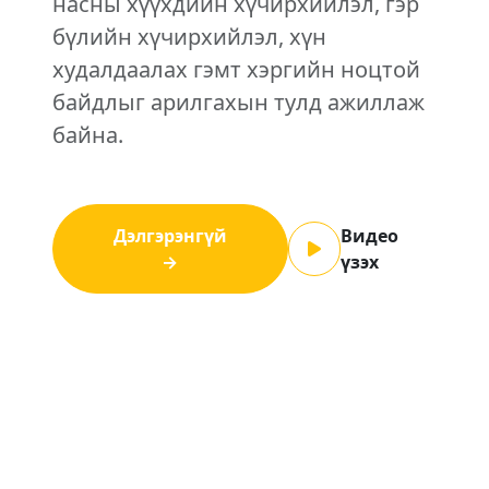
насны хүүхдийн хүчирхийлэл, гэр
бүлийн хүчирхийлэл, хүн
худалдаалах гэмт хэргийн ноцтой
байдлыг арилгахын тулд ажиллаж
байна.
Дэлгэрэнгүй
Видео
→
үзэх