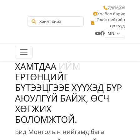
77076996
Холбоо барих
Олон нийтийн
сувгууд
ХАМТДАА
ИЙМ
ЕРТӨНЦИЙГ
БҮТЭЭЦГЭЭЕ ХҮҮХЭД БҮР
АЮУЛГҮЙ БАЙЖ, ӨСЧ
ХӨГЖИХ
БОЛОМЖТОЙ.
Бид Монголын нийгэмд бага