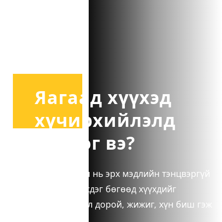
Яагаад хүүхэд
хүчирхийлэлд
өртдөг вэ?
Хүчирхийлэл нь эрх мэдлийн тэнцвэргүй
байдлаас үүсдэг бөгөөд хүүхдийг
өөрөөсөө сул дорой, жижиг, хүн биш гэж
дорд үздэг.