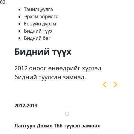
02
.
Танилцуулга
Эрхэм зорилго
Ёс зүйн дүрэм
Бидний түүх
Бидний баг
Бидний түүх
2012 оноос өнөөдрийг хүртэл
бидний туулсан замнал.
2012-2013
20
Лантуун Дохио ТББ түүхэн замнал
Ла