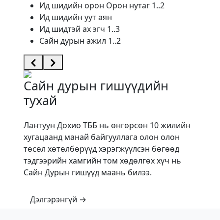
Ид шидийн орон Орон нутаг 1..2
Ид шидийн уут аян
Ид шидтэй ах эгч 1..3
Сайн дурын ажил 1..2
Сайн дурын гишүүдийн
1 / 2
тухай
Лантуун Дохио ТББ нь өнгөрсөн 10 жилийн
хугацаанд манай байгууллага олон олон
төсөл хөтөлбөрүүд хэрэгжүүлсэн бөгөөд
тэдгээрийн хамгийн том хөдөлгөх хүч нь
Сайн Дурын гишүүд маань билээ.
Дэлгэрэнгүй →