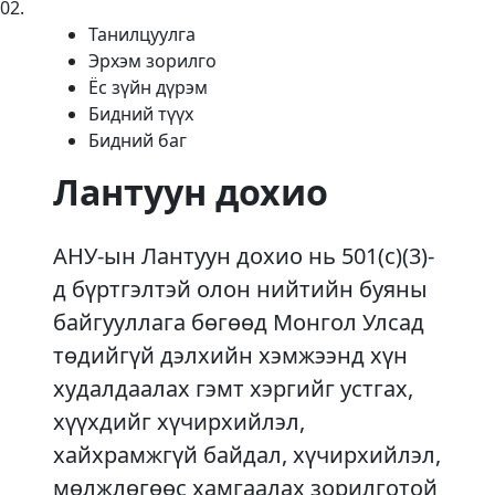
02
.
Танилцуулга
Эрхэм зорилго
Ёс зүйн дүрэм
Бидний түүх
Бидний баг
Лантуун дохио
АНУ-ын Лантуун дохио нь 501(c)(3)-
д бүртгэлтэй олон нийтийн буяны
байгууллага бөгөөд Монгол Улсад
төдийгүй дэлхийн хэмжээнд хүн
худалдаалах гэмт хэргийг устгах,
хүүхдийг хүчирхийлэл,
хайхрамжгүй байдал, хүчирхийлэл,
мөлжлөгөөс хамгаалах зорилготой