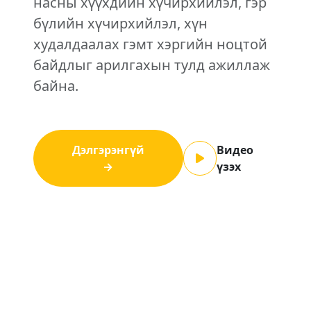
насны хүүхдийн хүчирхийлэл, гэр
бүлийн хүчирхийлэл, хүн
худалдаалах гэмт хэргийн ноцтой
байдлыг арилгахын тулд ажиллаж
байна.
Дэлгэрэнгүй
Видео
→
үзэх