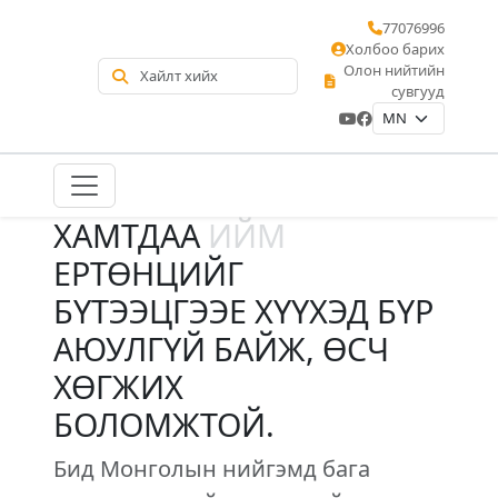
77076996
Холбоо барих
Олон нийтийн
сувгууд
ХАМТДАА
ИЙМ
ЕРТӨНЦИЙГ
БҮТЭЭЦГЭЭЕ ХҮҮХЭД БҮР
АЮУЛГҮЙ БАЙЖ, ӨСЧ
ХӨГЖИХ
БОЛОМЖТОЙ.
Бид Монголын нийгэмд бага