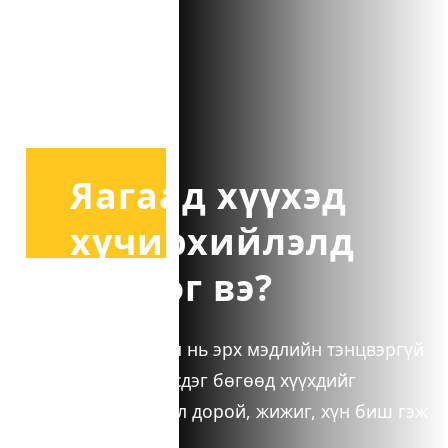
Яагаад хүүхэд
хүчирхийлэлд
өртдөг вэ?
Хүчирхийлэл нь эрх мэдлийн тэнцвэргүй
байдлаас үүсдэг бөгөөд хүүхдийг
өөрөөсөө сул дорой, жижиг, хүн биш гэж
дорд үздэг.