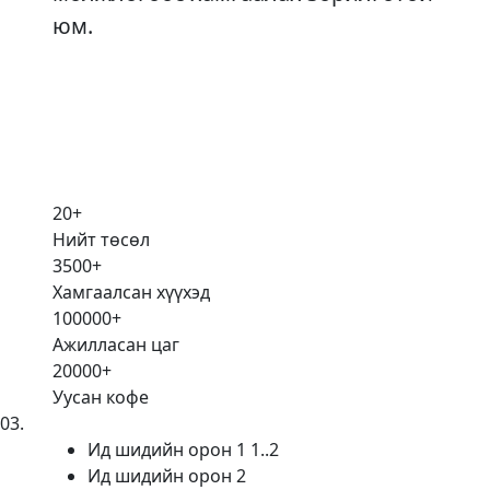
юм.
20
+
Нийт төсөл
3500
+
Хамгаалсан хүүхэд
100000
+
Ажилласан цаг
20000
+
Уусан кофе
03
.
Ид шидийн орон 1 1..2
Ид шидийн орон 2