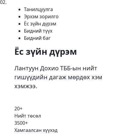
02
.
Танилцуулга
Эрхэм зорилго
Ёс зүйн дүрэм
Бидний түүх
Бидний баг
Ёс зүйн дүрэм
Лантуун Дохио ТББ-ын нийт
гишүүдийн дагаж мөрдөх хэм
хэмжээ.
20
+
Нийт төсөл
3500
+
Хамгаалсан хүүхэд