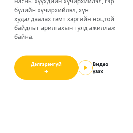
насны хүүхдийн хүчирхийлэл, гэр
бүлийн хүчирхийлэл, хүн
худалдаалах гэмт хэргийн ноцтой
байдлыг арилгахын тулд ажиллаж
байна.
Дэлгэрэнгүй
Видео
→
үзэх