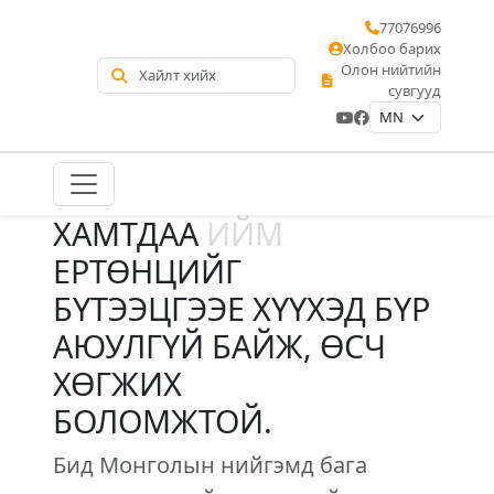
77076996
Холбоо барих
Олон нийтийн
сувгууд
ХАМТДАА
ИЙМ
ЕРТӨНЦИЙГ
БҮТЭЭЦГЭЭЕ ХҮҮХЭД БҮР
АЮУЛГҮЙ БАЙЖ, ӨСЧ
ХӨГЖИХ
БОЛОМЖТОЙ.
Бид Монголын нийгэмд бага