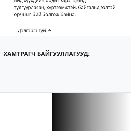
Бид хүүхдийн бодит хэрэгцээнд
тулгуурласан, хүртээмжтэй, байгальд ээлтэй
орчныг бий болгож байна.
Дэлгэрэнгүй →
ХАМТРАГЧ БАЙГУУЛЛАГУУД: