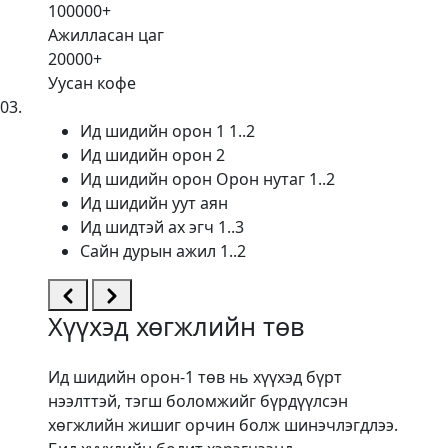
100000
+
Ажилласан цаг
20000
+
Уусан кофе
03
.
Ид шидийн орон 1 1..2
Ид шидийн орон 2
Ид шидийн орон Орон нутаг 1..2
Ид шидийн уут аян
Ид шидтэй ах эгч 1..3
Сайн дурын ажил 1..2
Хүүхэд хөгжлийн төв
Ид шидийн орон-1 төв нь хүүхэд бүрт
нээлттэй, тэгш боломжийг бүрдүүлсэн
хөгжлийн жишиг орчин болж шинэчлэгдлээ.