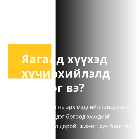
Яагаад хүүхэд
хүчирхийлэлд
өртдөг вэ?
Хүчирхийлэл нь эрх мэдлийн тэнцвэргүй
байдлаас үүсдэг бөгөөд хүүхдийг
өөрөөсөө сул дорой, жижиг, хүн биш гэж
дорд үздэг.