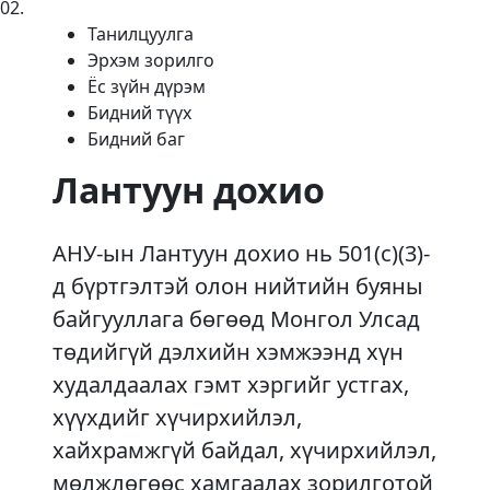
02
.
Танилцуулга
Эрхэм зорилго
Ёс зүйн дүрэм
Бидний түүх
Бидний баг
Лантуун дохио
АНУ-ын Лантуун дохио нь 501(c)(3)-
д бүртгэлтэй олон нийтийн буяны
байгууллага бөгөөд Монгол Улсад
төдийгүй дэлхийн хэмжээнд хүн
худалдаалах гэмт хэргийг устгах,
хүүхдийг хүчирхийлэл,
хайхрамжгүй байдал, хүчирхийлэл,
мөлжлөгөөс хамгаалах зорилготой