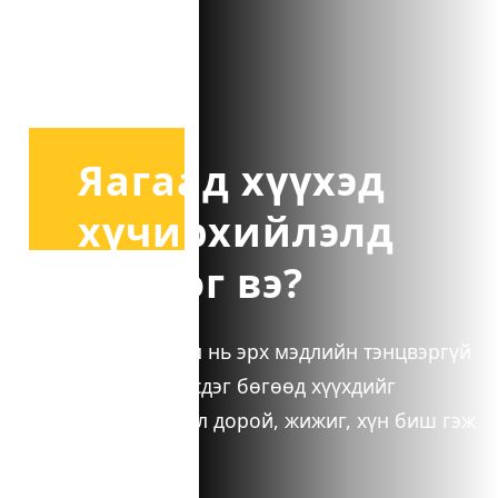
Яагаад хүүхэд
хүчирхийлэлд
өртдөг вэ?
Хүчирхийлэл нь эрх мэдлийн тэнцвэргүй
байдлаас үүсдэг бөгөөд хүүхдийг
өөрөөсөө сул дорой, жижиг, хүн биш гэж
дорд үздэг.