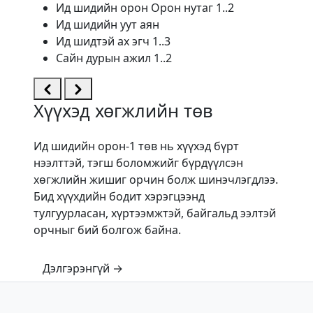
Ид шидийн орон Орон нутаг 1..2
Ид шидийн уут аян
Ид шидтэй ах эгч 1..3
Сайн дурын ажил 1..2
Хүүхэд хөгжлийн төв
Ид шидийн орон-1 төв нь хүүхэд бүрт
нээлттэй, тэгш боломжийг бүрдүүлсэн
хөгжлийн жишиг орчин болж шинэчлэгдлээ.
Бид хүүхдийн бодит хэрэгцээнд
тулгуурласан, хүртээмжтэй, байгальд ээлтэй
орчныг бий болгож байна.
Дэлгэрэнгүй →