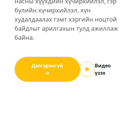
насны хүүхдийн хүчирхийлэл, гэр
бүлийн хүчирхийлэл, хүн
худалдаалах гэмт хэргийн ноцтой
байдлыг арилгахын тулд ажиллаж
байна.
Дэлгэрэнгүй
Видео
→
үзэх