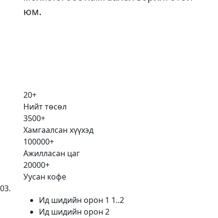
юм.
20
+
Нийт төсөл
3500
+
Хамгаалсан хүүхэд
100000
+
Ажилласан цаг
20000
+
Уусан кофе
03
.
Ид шидийн орон 1 1..2
Ид шидийн орон 2