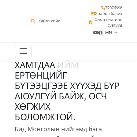
77076996
Холбоо барих
Олон нийтийн
сувгууд
ХАМТДАА
ИЙМ
ЕРТӨНЦИЙГ
БҮТЭЭЦГЭЭЕ ХҮҮХЭД БҮР
АЮУЛГҮЙ БАЙЖ, ӨСЧ
ХӨГЖИХ
БОЛОМЖТОЙ.
Бид Монголын нийгэмд бага