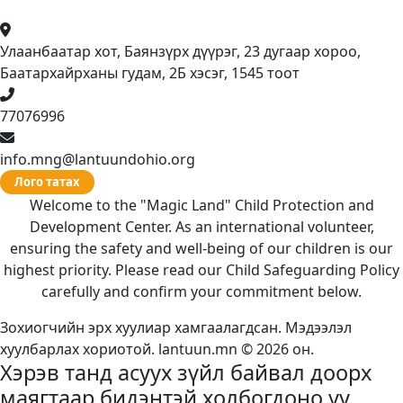
Улаанбаатар хот, Баянзүрх дүүрэг, 23 дугаар хороо,
Баатархайрханы гудам, 2Б хэсэг, 1545 тоот
77076996
info.mng@lantuundohio.org
Лого татах
Welcome to the "Magic Land" Child Protection and
Development Center. As an international volunteer,
ensuring the safety and well-being of our children is our
highest priority. Please read our Child Safeguarding Policy
carefully and confirm your commitment below.
Зохиогчийн эрх хуулиар хамгаалагдсан. Мэдээлэл
хуулбарлах хориотой. lantuun.mn © 2026 он.
Хэрэв танд асуух зүйл байвал доорх
маягтаар бидэнтэй холбогдоно уу.