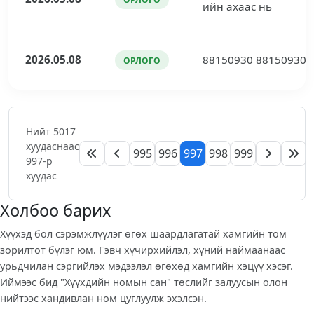
ийн ахаас нь
2026.05.08
88150930 88150930
ОРЛОГО
Нийт 5017
хуудаснаас
995
996
997
998
999
997-р
хуудас
Холбоо барих
Хүүхэд бол сэрэмжлүүлэг өгөх шаардлагатай хамгийн том
зорилтот бүлэг юм. Гэвч хүчирхийлэл, хүний наймаанаас
урьдчилан сэргийлэх мэдээлэл өгөхөд хамгийн хэцүү хэсэг.
Иймээс бид "Хүүхдийн номын сан" төслийг залуусын олон
нийтээс хандивлан ном цуглуулж эхэлсэн.