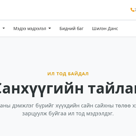
э
Мэдээ мэдээлэл
Бидний баг
Шилэн Данс
ИЛ ТОД БАЙДАЛ
Санхүүгийн тайла
таны дэмжлэг бүрийг хүүхдийн сайн сайхны төлөө х
зарцуулж буйгаа ил тод мэдээлдэг.