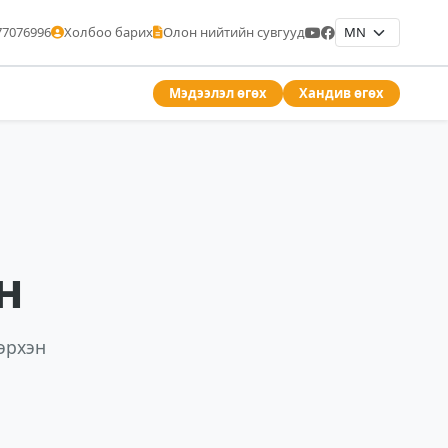
77076996
Холбоо барих
Олон нийтийн сувгууд
Мэдээлэл өгөх
Хандив өгөх
н
эрхэн