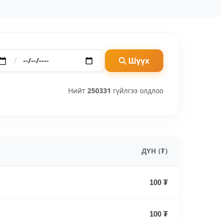
/
Шүүх
Нийт
250331
гүйлгээ олдлоо
ДҮН (₮)
100 ₮
100 ₮