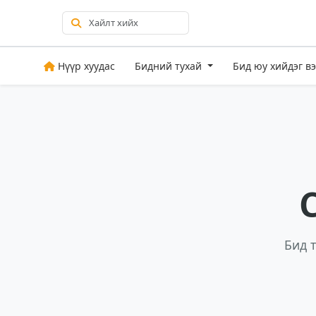
Нүүр хуудас
Бидний тухай
Бид юу хийдэг в
Бид 